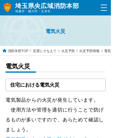
埼玉県央広域消防本部
鴻巣市・桶川市・北本市
電気火災
消防本部TOP
災害にそなえて
火災予防
火災予防情報
電気火災
電気火災
住宅における電気火災
電気製品からの火災が発生しています。
使用方法や管理を適切に行うことで防げ
るものが多いですので、あらためて確認し
ましょう。